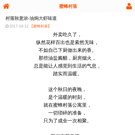
蜜蜂村落
村落秋意浓-油焖大虾味道
2017-10-12
【蜜蜂村落】
外卖吃久了，
纵然花样百出也是索然无味，
不如自己下厨做出来的香。
那些油盐酱醋，厨房烟火，
总是能让人感觉到生活的气息，
踏实而温暖。
这个秋日的夜晚，
是个温暖的时刻，
就在蜜蜂村落公寓里，
一切琐碎的准备，
只为了成全一次相聚。