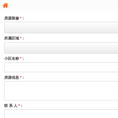
房源装修
*
：
所属区域
*
：
小区名称
*
：
房源信息
*
：
联 系 人
*
：