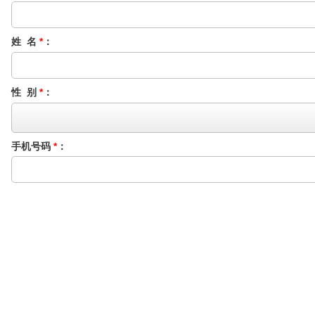
姓 名
*
：
性 别
*
：
手机号码
*
：